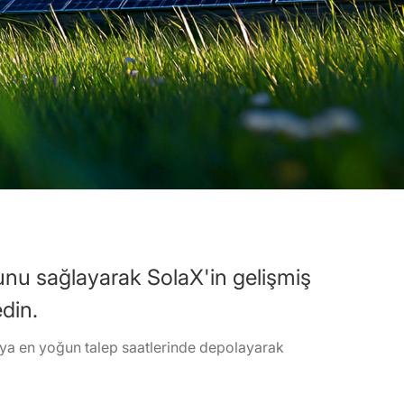
funu sağlayarak SolaX'in gelişmiş
edin.
eya en yoğun talep saatlerinde depolayarak