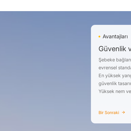
Avantajları
Güvenlik v
Şebeke bağlant
evrensel standar
En yüksek yang
güvenlik tasarı
Yüksek nem ve t
Bir Sonraki