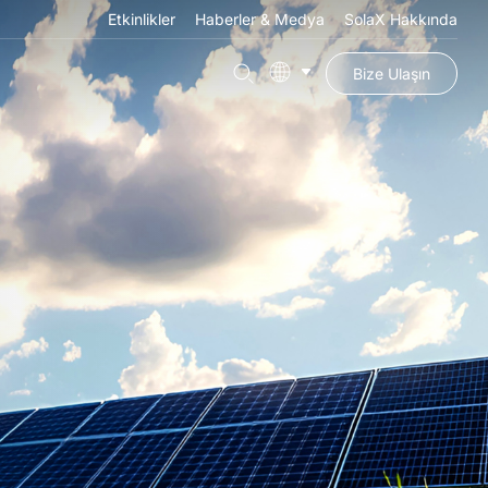
Etkinlikler
Haberler & Medya
SolaX Hakkında
Bize Ulaşın