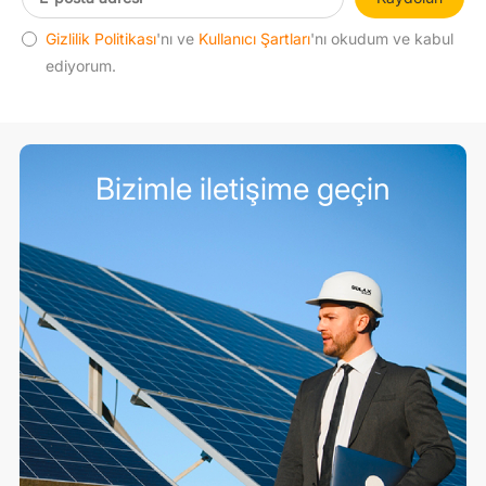
Gizlilik Politikası
'nı ve
Kullanıcı Şartları
'nı okudum ve kabul
ediyorum.
Bizimle iletişime geçin