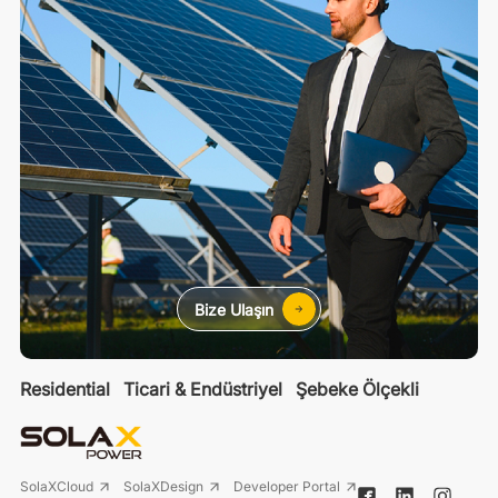
Bize Ulaşın
Residential
Ticari & Endüstriyel
Şebeke Ölçekli
SolaXCloud
SolaXDesign
Developer Portal